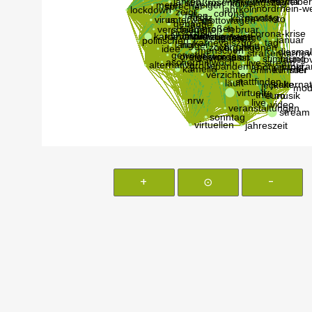
+
⊙
-