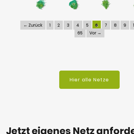
← Zurück
1
2
3
4
5
6
7
8
9
65
Vor →
Hier alle Netze
Jetzt eigenes Netz anford