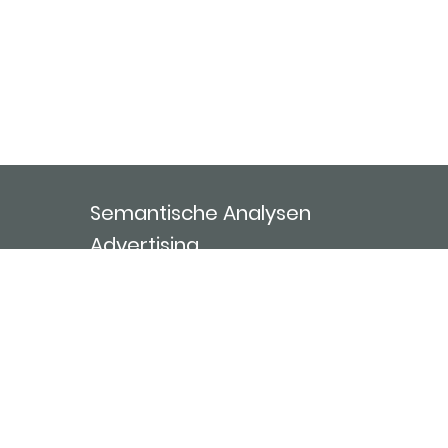
Semantische Analysen
Advertising
ablida ai
Über uns
Kontakt
Nutzungsbedingungen
Impressum
Login