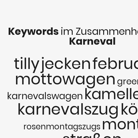
Keywords
im Zusammenha
Karneval
tilly
jecken
febru
mottowagen
gree
kamell
karnevalswagen
karnevalszug
kö
mon
rosenmontagszugs