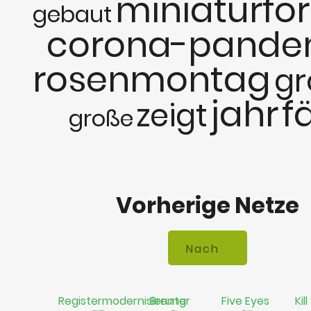
miniaturfo
gebaut
corona-pande
rosenmontag
gr
jahr
fä
zeigt
große
Vorherige Netze
Registermodernisierung
Brenter
Five Eyes
Kil