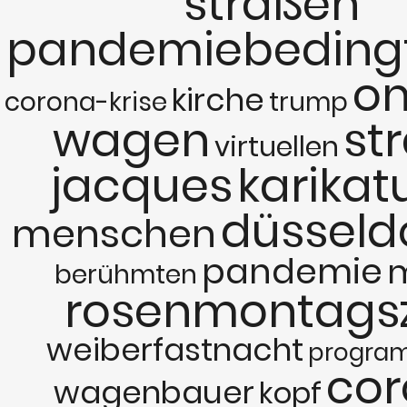
straßen
pandemiebeding
on
kirche
corona-krise
trump
wagen
st
virtuellen
jacques
karikat
düsseld
menschen
pandemie
berühmten
rosenmontags
weiberfastnacht
progra
co
wagenbauer
kopf