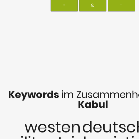
+
⊙
-
Keywords
im Zusammenha
Kabul
westen
deutsc