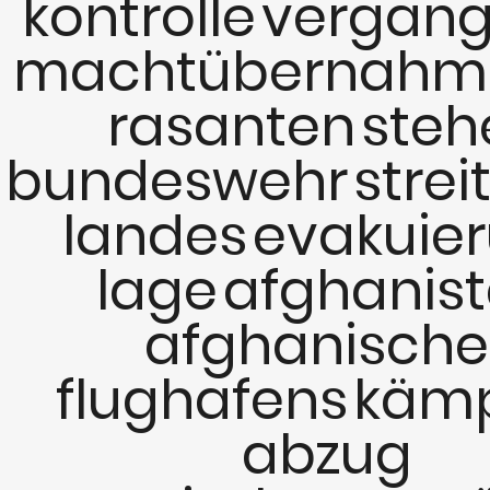
kontrolle
vergan
machtübernahm
rasanten
steh
bundeswehr
strei
landes
evakuie
lage
afghanis
afghanische
flughafens
käm
abzug