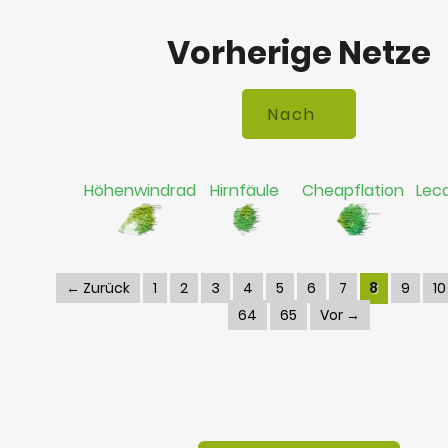
Vorherige Netze
Höhenwindrad
Hirnfäule
Cheapflation
Lec
← Zurück
1
2
3
4
5
6
7
8
9
10
64
65
Vor →