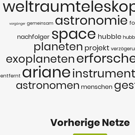
weltraumtelesko
astronomie
fo
gemeinsam
vorgänger
space
hubble
nachfolger
hubb
planeten
projekt
verzöger
erforsch
exoplaneten
ariane
instrumen
entfernt
ges
astronomen
menschen
Vorherige Netze