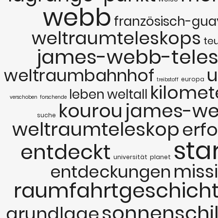
webb
französisch-gu
weltraumteleskops
te
james-webb-tele
u
weltraumbahnhof
europa
treibstoff
kilomet
leben
weltall
verschoben
forschende
kourou
james-w
suche
weltraumteleskop
erfo
sta
entdeckt
universität
planet
miss
entdeckungen
raumfahrtgeschich
sonnenschi
grundlage