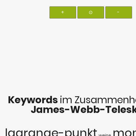
+
⊙
-
Keywords
im Zusammenha
James-Webb-Teles
lagrange-punkt
mo
weise