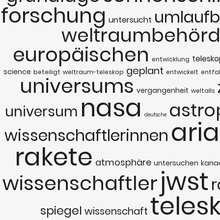
forschung
umlauf
untersucht
weltraumbehör
europäischen
telesko
entwicklung
geplant
science
beteiligt
weltraum-teleskop
entwickelt
entfa
universums
vergangenheit
weltalls
nasa
astro
universum
deutsche
ari
wissenschaftlerinnen
rakete
atmosphäre
untersuchen
kana
jwst
wissenschaftler
teles
spiegel
wissenschaft