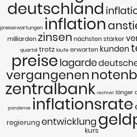
deutschland
inflat
inflation
anst
preiserwartungen
zinsen
ve
milliarden
nächsten
stärker
t
kunden
trotz
erwarten
quartal
laufe
preise
lagarde
deutsch
noten
vergangenen
zentralbank
länger
rechnet
inflationsrate
pandemie
geldp
entwicklung
regierung
kurs