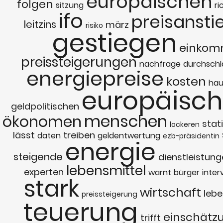
europäischen
folgen
sitzung
ri
ifo
preisansti
leitzins
märz
risiko
gestiegen
einko
preissteigerungen
nachfrage
durchsch
energiepreise
kosten
hau
europäisc
geldpolitischen
menschen
ökonomen
stat
lockeren
lässt
treiben
daten
geldentwertung
ezb-präsidentin
energie
steigende
dienstleistung
lebensmittel
experten
warnt
bürger
inter
stark
wirtschaft
leb
preissteigerung
teuerung
einschätz
trifft