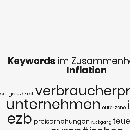
Keywords
im Zusammenha
Inflation
verbraucherpr
sorge
ezb-rat
unternehmen
euro-zone
ezb
teue
preiserhöhungen
rückgang