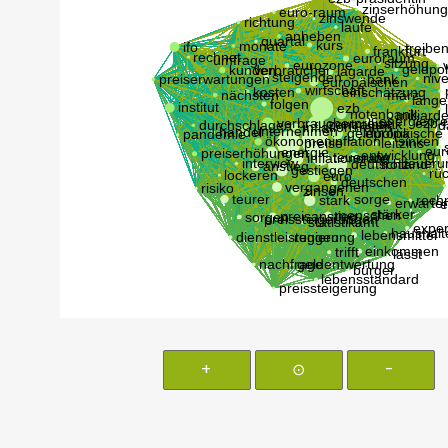
+
⊙
-