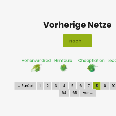
Vorherige Netze
Höhenwindrad
Hirnfäule
Cheapflation
Lec
← Zurück
1
2
3
4
5
6
7
8
9
10
64
65
Vor →