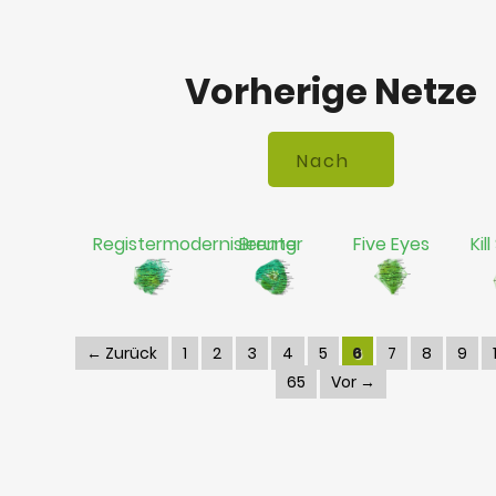
Vorherige Netze
Registermodernisierung
Brenter
Five Eyes
Kil
← Zurück
1
2
3
4
5
6
7
8
9
65
Vor →