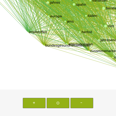
+
⊙
-