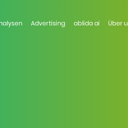
nalysen
Advertising
ablida ai
Über 