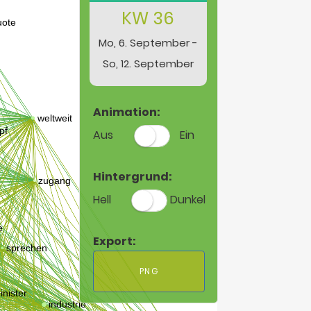
KW 36
Mo, 6. September -
So, 12. September
Animation:
Aus
Ein
Hintergrund:
Hell
Dunkel
Export:
PNG