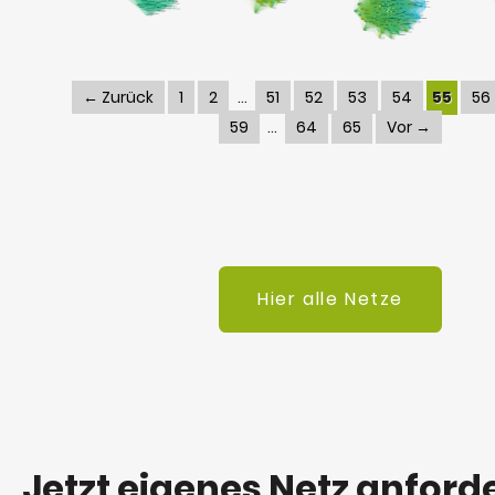
← Zurück
1
2
51
52
53
54
55
56
59
64
65
Vor →
Hier alle Netze
Jetzt eigenes Netz anford