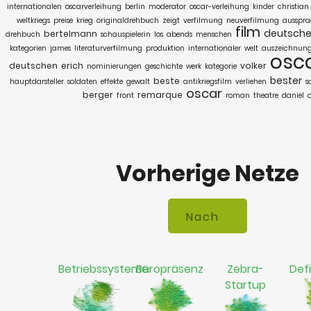
internationalen
oscarverleihung
berlin
moderator
oscar-verleihung
kinder
christian
weltkriegs
preise
krieg
originaldrehbuch
zeigt
verfilmung
neuverfilmung
ausspra
film
deutsch
bertelmann
drehbuch
schauspielerin
los
abends
menschen
kategorien
james
literaturverfilmung
produktion
internationaler
welt
auszeichnun
osc
deutschen
erich
volker
nominierungen
geschichte
werk
kategorie
bester
beste
hauptdarsteller
soldaten
effekte
gewalt
antikriegsfilm
verliehen
s
oscar
berger
remarque
front
roman
theatre
daniel
Vorherige Netze
Betriebssysteme
Büropräsenz
Zebra-
Defi
Startup