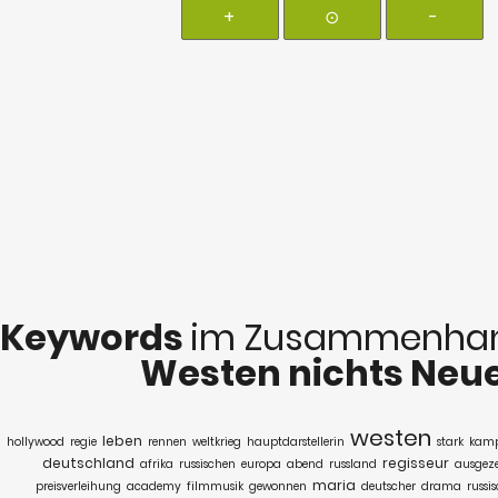
+
⊙
-
Keywords
im Zusammenhan
Westen nichts Neu
westen
leben
hollywood
regie
rennen
weltkrieg
hauptdarstellerin
stark
kam
deutschland
regisseur
afrika
russischen
europa
abend
russland
ausgez
maria
preisverleihung
academy
filmmusik
gewonnen
deutscher
drama
russi