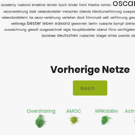
osca
academy
russland
ernestine
rennen
buch
kinder
front
theatre
roman
oscarverleihung
lässt
nebendarsteller
menschen
abends
literaturverfilmung
ausspr
nebendarstellerin
los
oscar-verleihung
verliehen
stark
filmmusik
welt
verfilmung
gew
bester
leben
edward
weltkriegs
gewonnen
berlin
russische
kampf
drehb
auszeichnung
gewalt
ausgezeichnet
regie
hauptdarsteller
abend
films
wichtigsten
deutschen
banshees
russischen
krieges
afrika
awards
ze
Vorherige Netze
Oversharing
AMOC
WRKdoBw
Astr