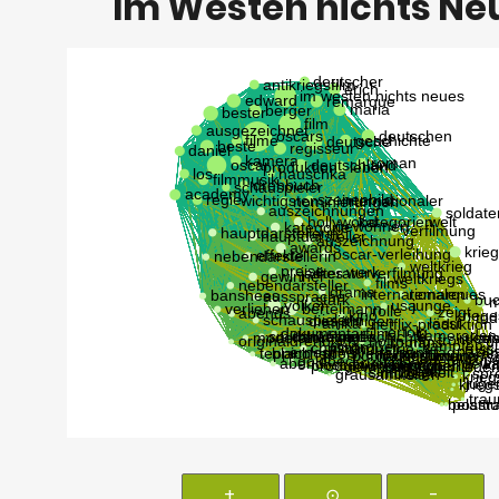
Im Westen nichts Ne
+
⊙
-