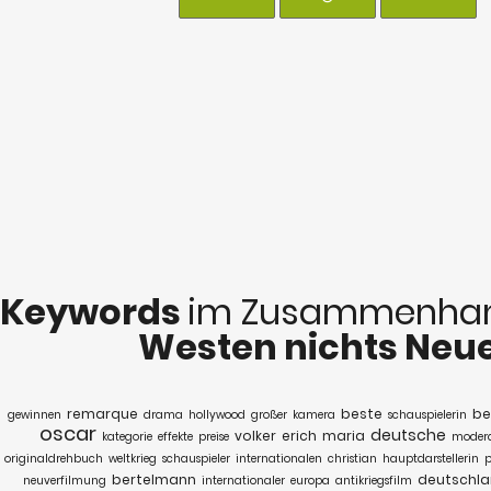
Keywords
im Zusammenhan
Westen nichts Neu
remarque
beste
be
gewinnen
drama
hollywood
großer
kamera
schauspielerin
oscar
deutsche
volker
erich
maria
kategorie
effekte
preise
modera
originaldrehbuch
weltkrieg
schauspieler
internationalen
christian
hauptdarstellerin
p
bertelmann
deutschl
neuverfilmung
internationaler
europa
antikriegsfilm