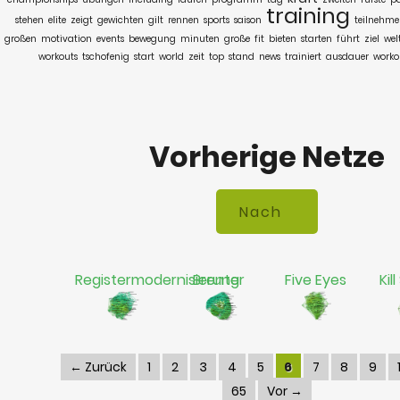
training
stehen
elite
zeigt
gewichten
gilt
rennen
sports
saison
teilnehme
großen
motivation
events
bewegung
minuten
große
fit
bieten
starten
führt
ziel
wel
workouts
tschofenig
start
world
zeit
top
stand
news
trainiert
ausdauer
worko
Vorherige Netze
Registermodernisierung
Brenter
Five Eyes
Kil
← Zurück
1
2
3
4
5
6
7
8
9
65
Vor →