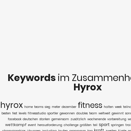
Keywords
im Zusammenha
Hyrox
hyrox
fitness
home
teams
sieg
meter
dezember
halten
week
teil
besten
fest
levels
fitnessstudio
sportler
gewonnen
doubles
team
weltweit
gewinnt
son
facebook
deutschen
starken
gemeinsam
zusätzlich
wochenende
vorbereitung
w
sport
wettkampf
event
herausforderung
challenge
größten
teil
springen
trai
kraft
championships
übungen
including
laufen
programm
tag
zweiten
fürste
pa