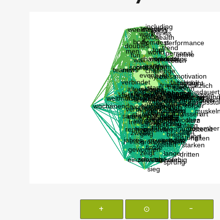
+
⊙
-