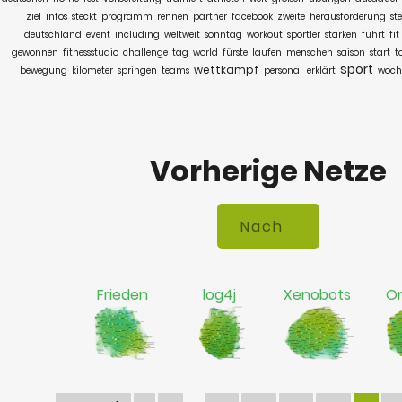
ziel
infos
steckt
programm
rennen
partner
facebook
zweite
herausforderung
st
deutschland
event
including
weltweit
sonntag
workout
sportler
starken
führt
fit
gewonnen
fitnessstudio
challenge
tag
world
fürste
laufen
menschen
saison
start
t
sport
wettkampf
bewegung
kilometer
springen
teams
personal
erklärt
woch
Vorherige Netze
Frieden
log4j
Xenobots
Om