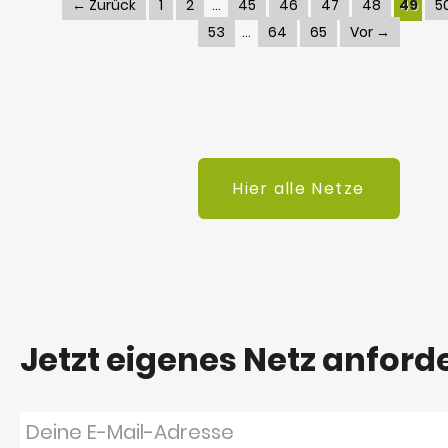
← Zurück
1
2
45
46
47
48
49
5
53
64
65
Vor →
Hier alle Netze
Jetzt eigenes Netz anford