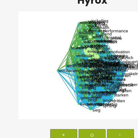
Hyrox
+
⊙
-