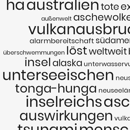
ha
australien
e
tote
aschewolk
außenwelt
vulkanausbru
südamer
alarmbereitschaft
löst
weltweit
überschwemmungen
insel
alaska
unterwasserv
unterseeischen
neu
tonga-hunga
neuseelä
inselreichs
as
auswirkungen
vulk
tsunami
mensc