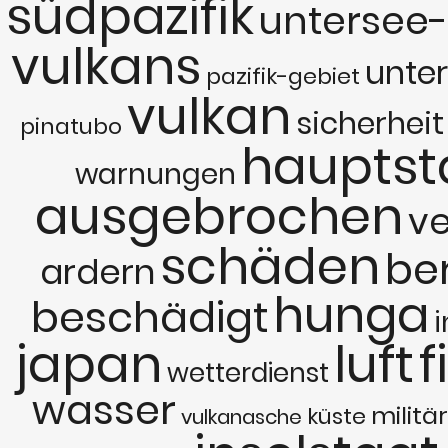
südpazifik
untersee-
vulkans
unte
pazifik-gebiet
vulkan
sicherheit
pinatubo
hauptst
warnungen
ausgebrochen
ve
schäden
be
ardern
hunga
beschädigt
i
japan
luft
f
wetterdienst
wasser
militä
küste
vulkanasche