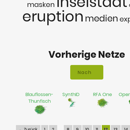
inselstaat
masken
eruption
medien
ex
Vorherige Netze
Blauflossen-
SynthID
RFA One
Open
Thunfisch
← Zurück
1
2
8
9
10
11
12
13
14