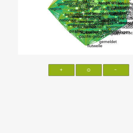
+
⊙
-