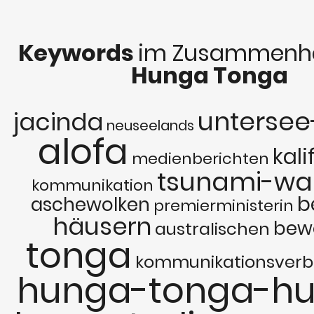
Keywords
im Zusammenha
Hunga Tonga
untersee
jacinda
neuseelands
alofa
kali
medienberichten
tsunami-wa
kommunikation
b
aschewolken
premierministerin
häusern
bew
australischen
tonga
kommunikationsverb
hunga-tonga-h