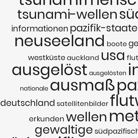
sü
tsunami-wellen
pazifik-staat
informationen
neuseeland
g
boote
usa
westküste
auckland
flu
ausgelöst
i
ausgelösten
ausmaß
paz
nationale
flu
deutschland
satellitenbilder
met
wellen
erkunden
gewaltige
südpazifisc