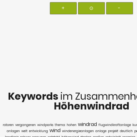
+
⊙
-
Keywords
im Zusammenha
Höhenwindrad
windrad
rotoren
vergangenen
windparks
thema
hohen
flugwindkraftanlage
kur
wind
anlagen
welt
entwicklung
windenergieanlagen
anlage
projekt
deutlich
p