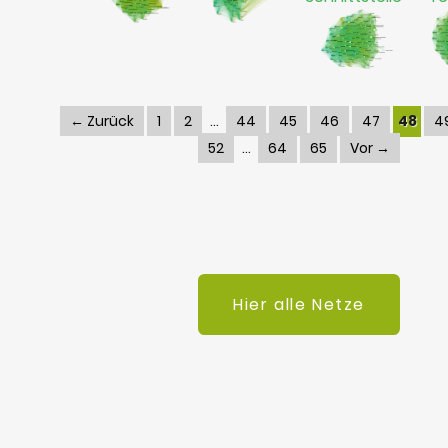
← Zurück
1
2
44
45
46
47
48
4
52
64
65
Vor →
Hier alle Netze