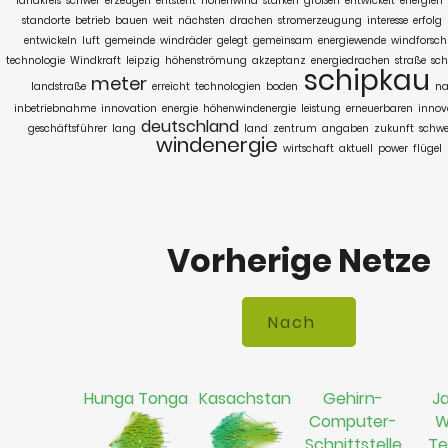
landkreis
schwer
erzeugen
entsteht
höhenwind
starken
großen
entwickelt
energien
standorte
betrieb
bauen
weit
nächsten
drachen
stromerzeugung
interesse
erfolg
entwickeln
luft
gemeinde
windräder
gelegt
gemeinsam
energiewende
windforsc
technologie
Windkraft
leipzig
höhenströmung
akzeptanz
energiedrachen
straße
sch
schipkau
meter
landstraße
erreicht
technologien
boden
na
inbetriebnahme
innovation
energie
höhenwindenergie
leistung
erneuerbaren
innov
deutschland
geschäftsführer
lang
land
zentrum
angaben
zukunft
schwe
windenergie
wirtschaft
aktuell
power
flügel
Vorherige Netze
Hunga Tonga
Kasachstan
Gehirn-
J
Computer-
W
Schnittstelle
Te