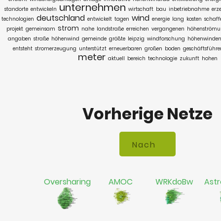
unternehmen
standorte
entwickeln
wirtschaft
bau
inbetriebnahme
erz
deutschland
wind
technologien
entwickelt
tagen
energie
lang
kosten
schaff
strom
projekt
gemeinsam
nahe
landstraße
erreichen
vergangenen
höhenström
angaben
straße
höhenwind
gemeinde
größte
leipzig
windforschung
höhenwinden
entsteht
stromerzeugung
unterstützt
erneuerbaren
großen
boden
geschäftsführe
meter
aktuell
bereich
technologie
zukunft
hohen
Vorherige Netze
Oversharing
AMOC
WRKdoBw
Astr