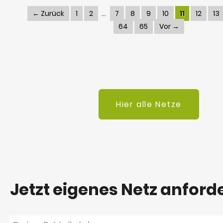
← Zurück
1
2
7
8
9
10
11
12
13
64
65
Vor →
Hier alle Netze
Jetzt eigenes Netz anford