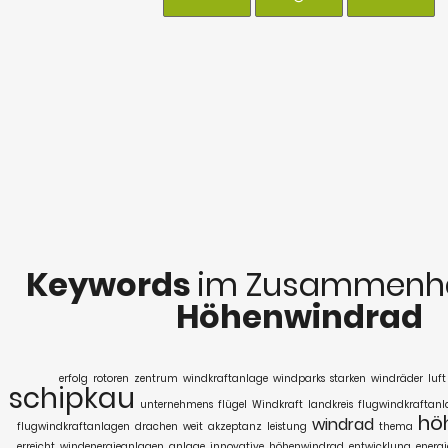
Keywords
im Zusammenha
Höhenwindrad
erfolg
rotoren
zentrum
windkraftanlage
windparks
starken
windräder
luft
schipkau
unternehmens
flügel
Windkraft
landkreis
flugwindkraftanl
hö
windrad
flugwindkraftanlagen
drachen
weit
akzeptanz
leistung
thema
erreicht
windenergieanlagen
anlage
innovative
höhenwindrad
entwicklung
energ