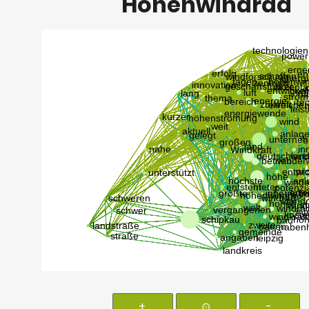
Höhenwindrad
+
⊙
-