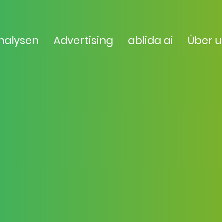
nalysen
Advertising
ablida ai
Über 