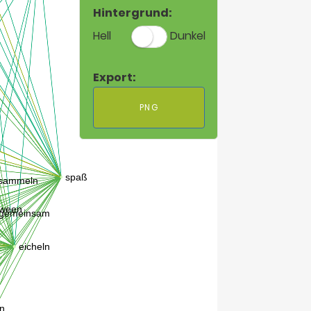
Hintergrund:
Hell
Dunkel
Export:
PNG