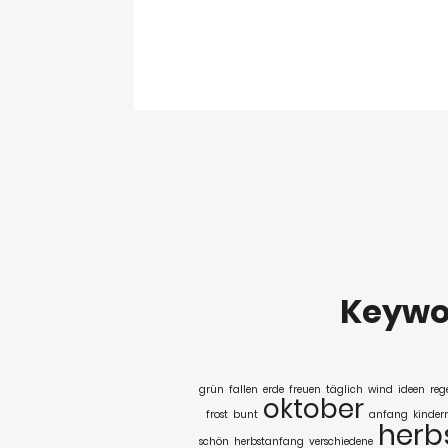
Keywo
grün
fallen
erde
freuen
täglich
wind
ideen
reg
oktober
frost
bunt
anfang
kinder
herb
schön
herbstanfang
verschiedene