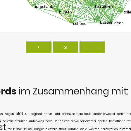
+
⊙
-
rds
im Zusammenhang mit:
blätter
en
zeigen
beginnt
natur
licht
pflanzen
tiere
laub
kinder
erwartet
spaß
far
n
basteln
draußen
unterwegs
nebel
schönsten
altweibersommer
garten
herbstliche
fes
st
november
rot
länger
blättern
stadt
bunten
wald
warme
herbstferien
himmel