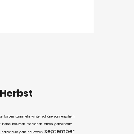
Herbst
be
farben
sammeln
winter
schöne
sonnenschein
t
kleine
bäumen
menschen
saison
gemeinsam
september
herbstlaub
gelb
halloween