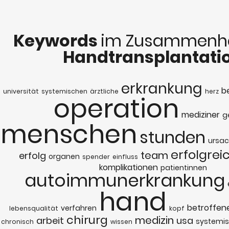
Keywords
im Zusammenha
Handtransplantati
erkrankung
b
universität
systemischen
ärztliche
herz
operation
mediziner
g
menschen
stunden
ursa
erfolgrei
team
erfolg
organen
spender
einfluss
komplikationen
patientinnen
autoimmunerkrankung
hand
betroffen
verfahren
lebensqualität
kopf
chirurg
medizin
arbeit
usa
systemi
chronisch
wissen