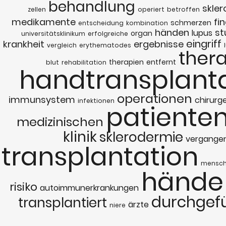
behandlung
skler
zellen
operiert
betroffen
medikamente
fi
schmerzen
entscheidung
kombination
händen
st
lupus
organ
universitätsklinikum
erfolgreiche
eingriff
krankheit
ergebnisse
vergleich
erythematodes
ther
therapien
entfernt
blut
rehabilitation
handtransplant
operationen
immunsystem
chirurg
infektionen
patiente
medizinischen
klinik
sklerodermie
vergange
transplantation
mensc
hände
risiko
autoimmunerkrankungen
durchgef
transplantiert
ärzte
niere