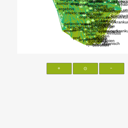
+
⊙
-