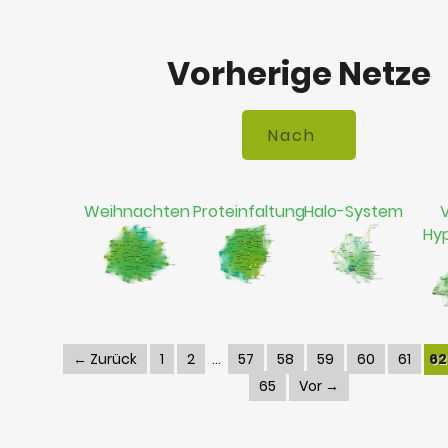
Vorherige Netze
Weihnachten
Proteinfaltung
Halo-System
V
Hy
← Zurück
1
2
57
58
59
60
61
62
65
Vor →