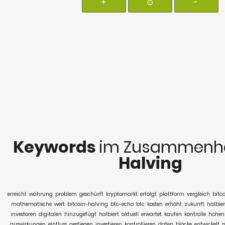
+
⊙
-
Keywords
im Zusammenha
Halving
erreicht
währung
problem
geschürft
kryptomarkt
erfolgt
plattform
vergleich
bitco
mathematische
wert
bitcoin-halving
btc-echo
btc
kosten
erhöht
zukunft
halbie
investoren
digitalen
hinzugefügt
halbiert
aktuell
erwartet
kaufen
kontrolle
hohen
auswirkungen
einfluss
gestiegen
investieren
kontrollieren
daten
blöcke
entwickelt
n