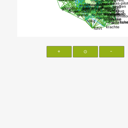
+
⊙
-