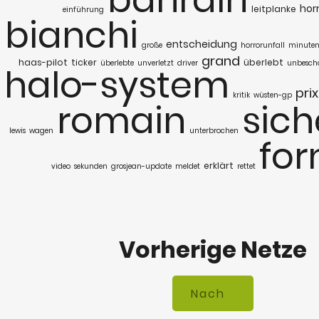
hor
leitplanke
einführung
bianchi
entscheidung
große
horrorunfall
minute
grand
haas-pilot
ticker
überlebt
überlebte
unverletzt
driver
unbesch
halo-system
prix
kritik
wüsten-gp
romain
sich
lewis
wagen
unterbrochen
for
erklärt
video
sekunden
grosjean-update
meldet
rettet
Vorherige Netze