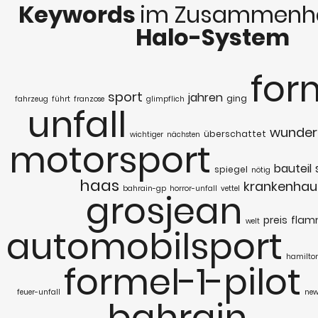
Keywords
im Zusammenha
Halo-System
for
sport
jahren
ging
fahrzeug
führt
franzose
glimpflich
unfall
wunder
überschattet
wichtiger
nächsten
motorsport
bauteil
spiegel
nötig
haas
krankenhau
bahrain-gp
horror-unfall
vettel
grosjean
preis
fla
welt
automobilsport
hamilto
formel-1-pilot
feuer-unfall
new
bahrain