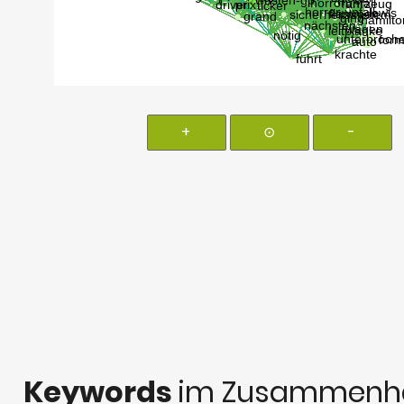
+
⊙
-
Keywords
im Zusammenha