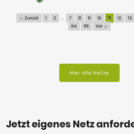
← Zurück
1
2
7
8
9
10
11
12
13
64
65
Vor →
Hier alle Netze
Jetzt eigenes Netz anford