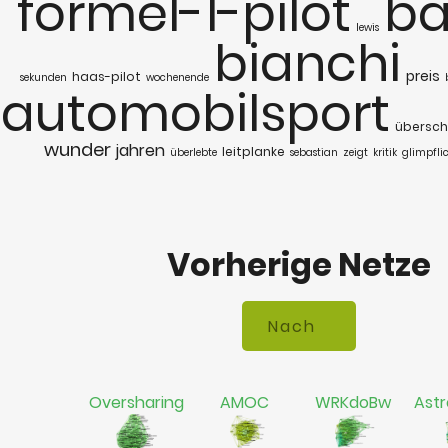
formel-1-pilot
ba
lewis
bianchi
preis
haas-pilot
sekunden
wochenende
automobilsport
übersch
wunder
jahren
leitplanke
überlebte
sebastian
zeigt
kritik
glimpfli
Vorherige Netze
Oversharing
AMOC
WRKdoBw
Astr