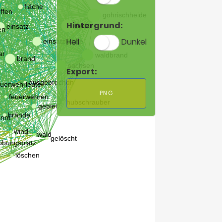
Hintergrund:
Hell
Dunkel
Export:
PNG