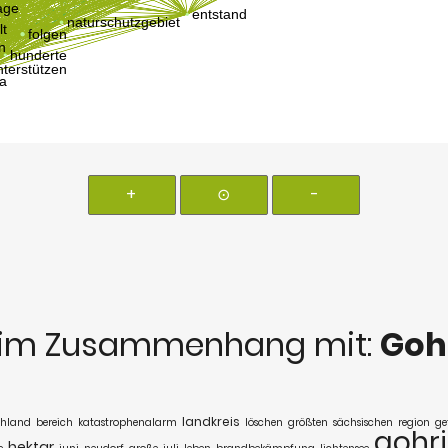
+
⊙
-
im Zusammenhang mit:
Goh
landkreis
chland
bereich
katastrophenalarm
löschen
größten
sächsischen
region
ge
gohr
hektar