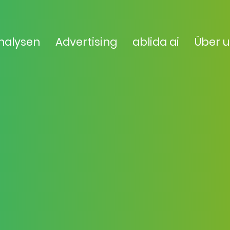
nalysen
Advertising
ablida ai
Über 