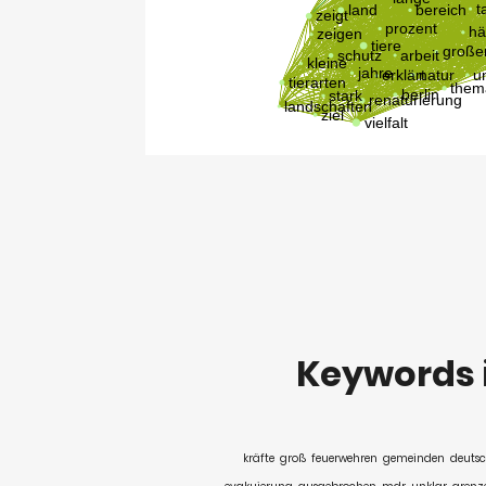
Keywords
kräfte
groß
feuerwehren
gemeinden
deuts