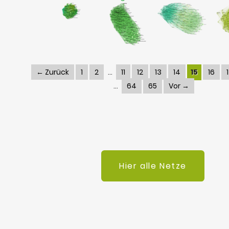
← Zurück
1
2
11
12
13
14
15
16
64
65
Vor →
Hier alle Netze