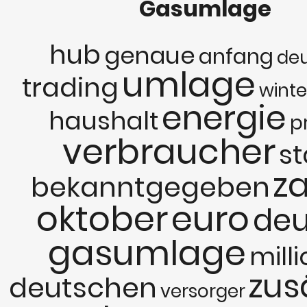
Gasumlage
hub
genaue
anfang
de
umlage
trading
winte
energie
haushalt
p
verbraucher
st
z
bekanntgegeben
oktober
euro
deu
gasumlage
mill
zus
deutschen
versorger