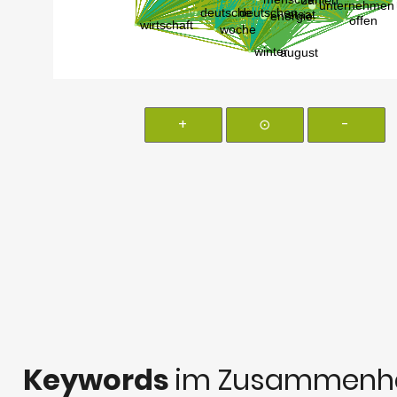
+
⊙
-
Keywords
im Zusammenha