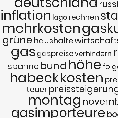
deutschland
russ
inflation
sta
rechnen
lage
mehrkosten
gask
grüne
wirtschaft
haushalte
gas
gaspreise
verhindern
höhe
bund
spanne
folg
habeck
kosten
pre
preissteigerun
teuer
montag
novemb
gasimporteure
be