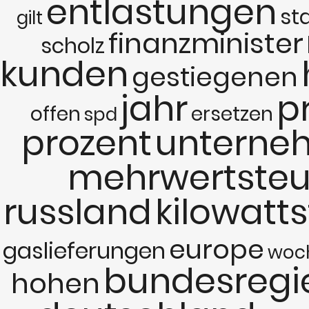
entlastungen
st
gilt
finanzminister
scholz
kunden
gestiegenen
jahr
p
offen
ersetzen
spd
prozent
unterne
mehrwertsteu
russland
kilowatt
europe
gaslieferungen
woc
bundesregi
hohen