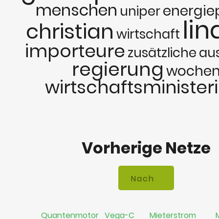
menschen
energie
uniper
lin
christian
wirtschaft
importeure
zusätzliche
au
regierung
woche
wirtschaftsministe
Vorherige Netze
Quantenmotor
Vega-C
Mieterstrom