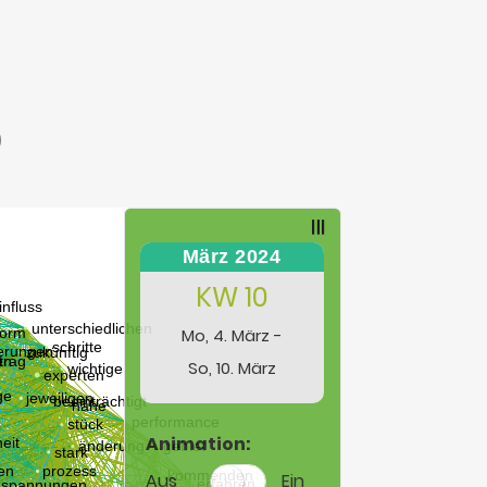
)
März 2024
KW 10
Mo, 4. März -
So, 10. März
Animation:
Aus
Ein