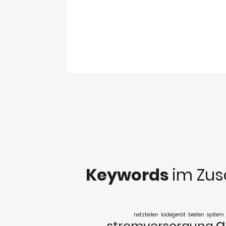
Keywords
im Zu
netzteilen
ladegerät
besten
system
g
stromversorgung