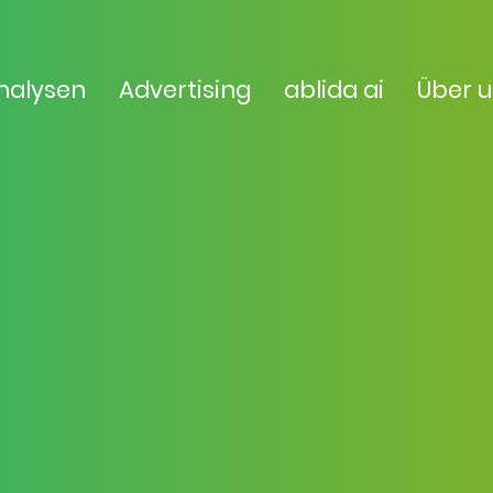
nalysen
Advertising
ablida ai
Über 