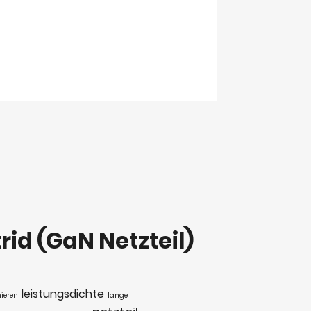
rid (GaN Netzteil)
leistungsdichte
ieren
lange