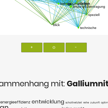
+
⊙
-
sammenhang mit:
Galliumnit
entwicklung
energieeffizienz
schaltnetzteil
reihe
zukunft
optim
an