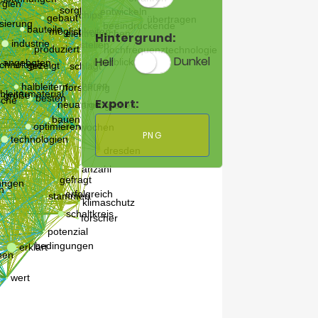
Hintergrund:
Hell
Dunkel
Export:
PNG