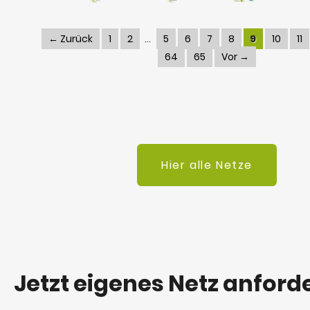
← Zurück
1
2
5
6
7
8
9
10
11
64
65
Vor →
Hier alle Netze
Jetzt eigenes Netz anford