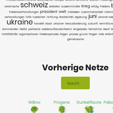
schweiz
krieg
ukrainische
soldaten
aussenminister
erfolg
friedens
präsident
welt
friedensverhandlungen
interessen
zusammenarbeit
intern
juni
verhandlungen
hilfe
russischen
richtung
staatschefs
regierung
ukraine-wi
ukraine
handelt
staat
ukrainer
herausforderung
zukunft
vermittlu
kommenden
bleibt
politische
wiederaufbaukonferenz
eingeladen
teilnahme
resort
l
russlands
organisationen
friedensprozess
folgen
prozess
grund
fragen
rolle
erklär
gemeinsame
Vorherige Netze
Willow
Progerie
Dunkelflaute
Palis