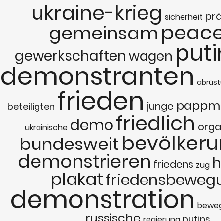
ukraine-krieg
prä
sicherheit
peac
gemeinsam
puti
gewerkschaften
wagen
demonstranten
abrüs
frieden
pappma
junge
beteiligten
friedlich
demo
orga
ukrainische
bevölker
bundesweit
demonstrieren
friedens
zug
plakat
friedensbeweg
demonstration
bewe
russische
putins
regierung