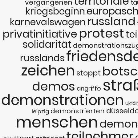
territoriale
vergangenen
ta
europasch
kriegsbeginn
russland
karnevalswagen
protest
privatinitiative
te
solidarität
demonstrationszu
friedens
russlands
zeichen
botsc
stoppt
stra
demos
angriffe
demonstrationen
ukrai
düsseldo
demonstrierten
leipzig
menschen
demons
teilnehmer