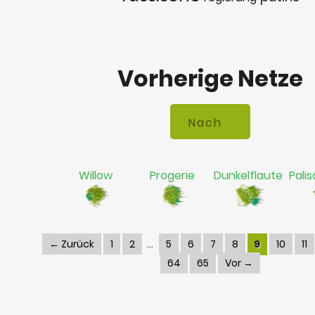
Vorherige Netze
Willow
Progerie
Dunkelflaute
Palis
← Zurück
1
2
5
6
7
8
9
10
11
64
65
Vor →