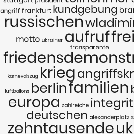
stuttgart
präsident
kundgebung
bra
frankfurt
angriff
russischen
wladimi
aufruf
fre
motto
ukrainer
transparente
friedensdemonst
krieg
angriffsk
karnevalszug
familien
berlin
luftballons
europa
integri
zahlreiche
deutschen
alexanderplatz
zehntausende
uk