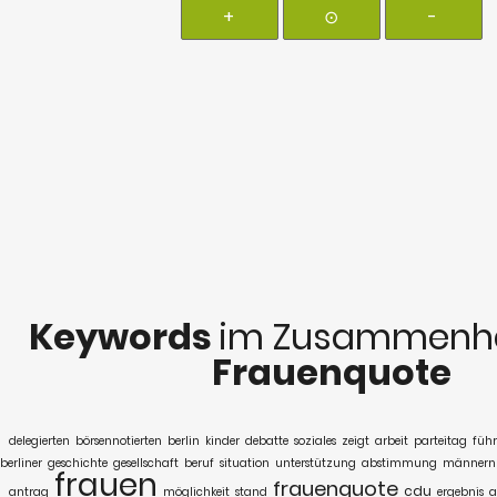
+
⊙
-
Keywords
im Zusammenha
Frauenquote
delegierten
börsennotierten
berlin
kinder
debatte
soziales
zeigt
arbeit
parteitag
führ
berliner
geschichte
gesellschaft
beruf
situation
unterstützung
abstimmung
männern
frauen
frauenquote
cdu
antrag
möglichkeit
stand
ergebnis
a