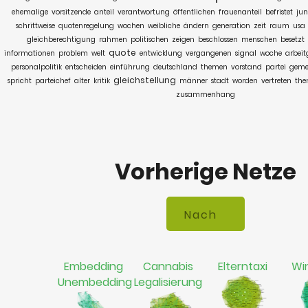
ehemalige
vorsitzende
anteil
verantwortung
öffentlichen
frauenanteil
befristet
ju
schrittweise
quotenregelung
wochen
weibliche
ändern
generation
zeit
raum
usa
gleichberechtigung
rahmen
politischen
zeigen
beschlossen
menschen
besetzt
quote
informationen
problem
welt
entwicklung
vergangenen
signal
woche
arbeit
personalpolitik
entscheiden
einführung
deutschland
themen
vorstand
partei
geme
gleichstellung
spricht
parteichef
alter
kritik
männer
stadt
worden
vertreten
th
zusammenhang
Vorherige Netze
Embedding
Cannabis
Elterntaxi
Wi
Unembedding
Legalisierung