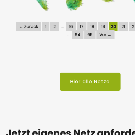
← Zurück
1
2
16
17
18
19
20
21
2
64
65
Vor →
Hier alle Netze
Jetzt eigenes Netz anford