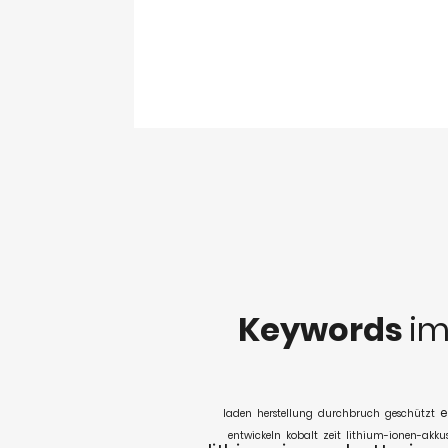
Keywords
im
e
laden
herstellung
durchbruch
geschützt
entwickeln
kobalt
zeit
lithium-ionen-akku