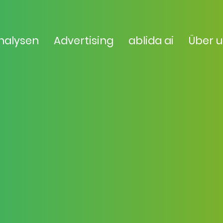
nalysen
Advertising
ablida ai
Über 