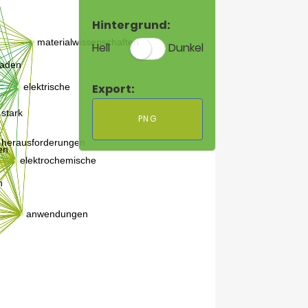
Hintergrund:
Hell
Dunkel
Export:
PNG