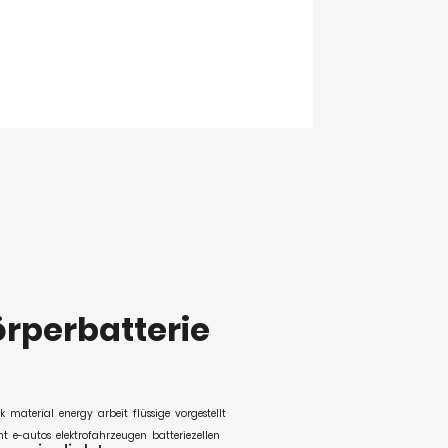
örperbatterie
k
material
energy
arbeit
flüssige
vorgestellt
nt
e-autos
elektrofahrzeugen
batteriezellen