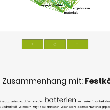
+
⊙
-
 Zusammenhang mit:
Festk
batterien
insatz
serienproduktion
energien
weit
zukunft
kontakt
star
sicherheit
s
verbessern
zeigt
akku
elektroden
verschiedene
elektrodenmaterial
gepla