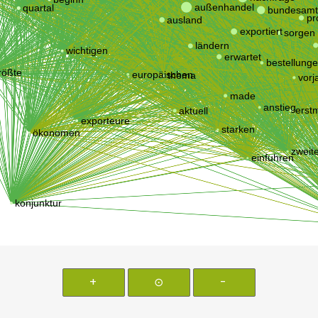
+
⊙
-