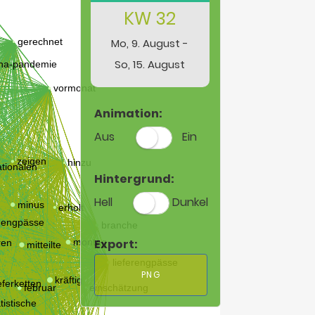
KW 32
Mo, 9. August -
So, 15. August
Animation:
Aus
Ein
Hintergrund:
Hell
Dunkel
Export:
PNG