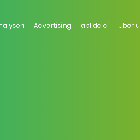
nalysen
Advertising
ablida ai
Über 