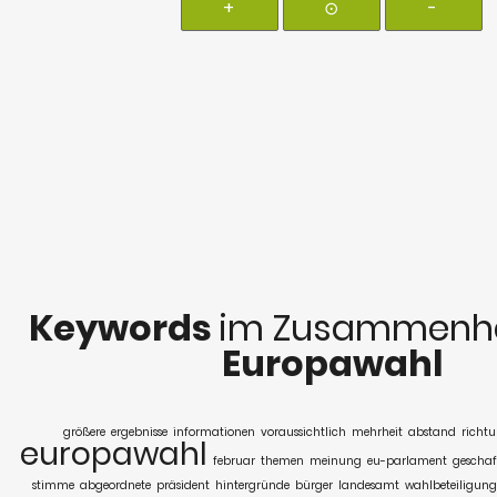
+
⊙
-
Keywords
im Zusammenha
Europawahl
größere
ergebnisse
informationen
voraussichtlich
mehrheit
abstand
richt
europawahl
februar
themen
meinung
eu-parlament
geschaf
stimme
abgeordnete
präsident
hintergründe
bürger
landesamt
wahlbeteiligung