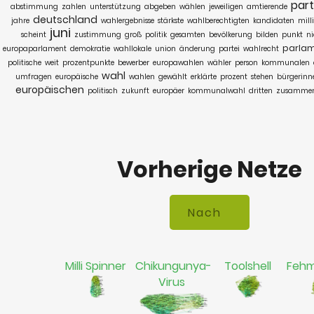
part
abstimmung
zahlen
unterstützung
abgeben
wählen
jeweiligen
amtierende
deutschland
jahre
wahlergebnisse
stärkste
wahlberechtigten
kandidaten
mill
juni
scheint
zustimmung
groß
politik
gesamten
bevölkerung
bilden
punkt
ni
parla
europaparlament
demokratie
wahllokale
union
änderung
partei
wahlrecht
politische
weit
prozentpunkte
bewerber
europawahlen
wähler
person
kommunalen
wahl
umfragen
europäische
wahlen
gewählt
erklärte
prozent
stehen
bürgerinn
europäischen
politisch
zukunft
europäer
kommunalwahl
dritten
zusammen
Vorherige Netze
Milli Spinner
Chikungunya-
Toolshell
Fehm
Virus