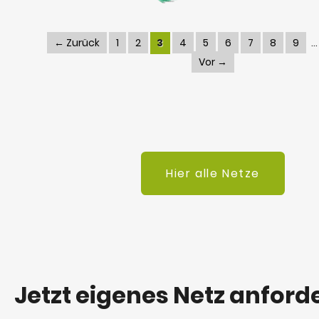
← Zurück
1
2
3
4
5
6
7
8
9
Vor →
Hier alle Netze
Jetzt eigenes Netz anford