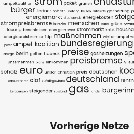
strom
entlast
paket
ampelkoalition
grünen
bürger
lindner
robert
gasheizung
umfang
heizen
kritisierte
p
steig
energiemarkt
energiekosten
studierende
menschen
strompreisbremse
kanzler
grüne
bund
bezah
strommarkt
hausha
lösung
kritik
beschlossen
energien
staat
maßnahmen
energiepreisbremse
fdp
winter
ampel
wi
bundesregierung
ampel-koalition
peter
preise
sp
berlin
gasheizungen
habeck
gelten
energie
preisbremse
unternehmen
einkommen
9-eur
pläne
euro
koa
scholz
deutschen
preis
unklar
christian
deutschland
olaf
rentn
erneuerbaren
zufallsgewinne
gas
bürgerin
steigender
beratungen
russland
länder
Vorherige Netze