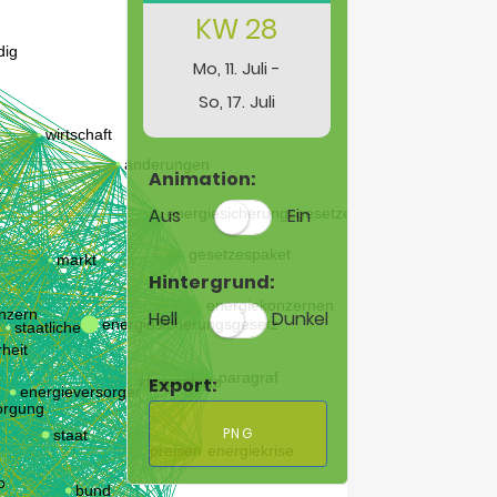
KW 28
Mo, 11. Juli -
So, 17. Juli
Animation:
Aus
Ein
Hintergrund:
Hell
Dunkel
Export:
PNG