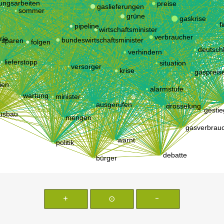
+
⊙
-