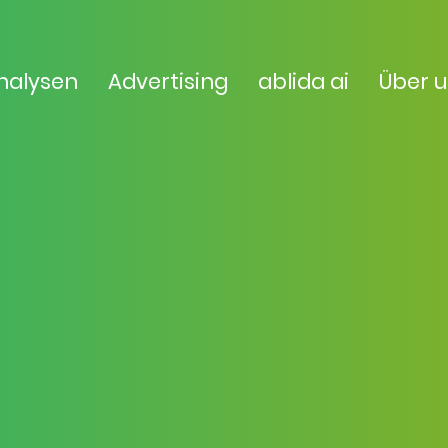
nalysen
Advertising
ablida ai
Über 