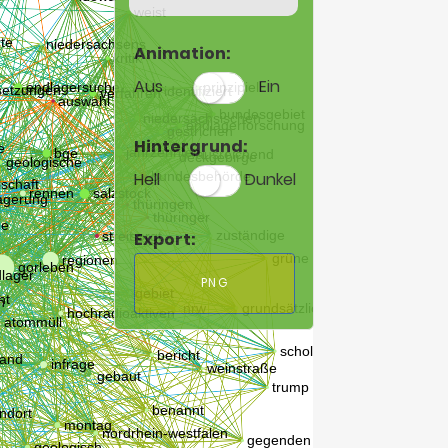
Animation:
Aus
Ein
Hintergrund:
Hell
Dunkel
Export:
PNG