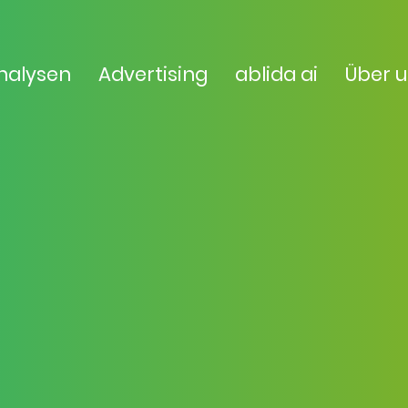
nalysen
Advertising
ablida ai
Über 