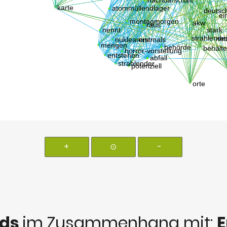
+
⊙
-
rds
im Zusammenhang mit:
E