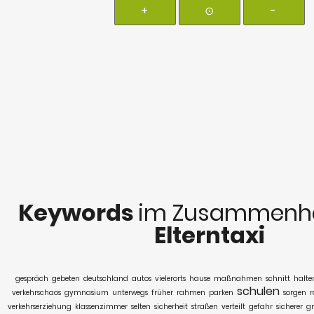
+
⊙
-
Keywords
im Zusammenha
Elterntaxi
gespräch
gebeten
deutschland
autos
vielerorts
hause
maßnahmen
schnitt
halte
schulen
verkehrschaos
gymnasium
unterwegs
früher
rahmen
parken
sorgen
r
verkehrserziehung
klassenzimmer
selten
sicherheit
straßen
verteilt
gefahr
sicherer
g