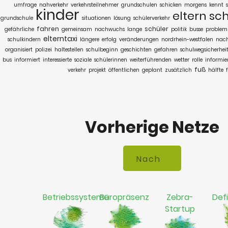
umfrage
nahverkehr
verkehrsteilnehmer
grundschulen
schicken
morgens
kennt
kinder
eltern
sch
grundschule
situationen
lösung
schülerverkehr
fahren
schüler
gefährliche
gemeinsam
nachwuchs
lange
politik
busse
problem
elterntaxi
schulkindern
längere
erfolg
veränderungen
nordrhein-westfalen
nach
organisiert
polizei
haltestellen
schulbeginn
geschichten
gefahren
schulwegsicherhei
bus
informiert
interessierte
soziale
schülerinnen
weiterführenden
wetter
rolle
informie
fuß
verkehr
projekt
öffentlichen
geplant
zusätzlich
hälfte
Vorherige Netze
Betriebssysteme
Büropräsenz
Zebra-
Defi
Startup