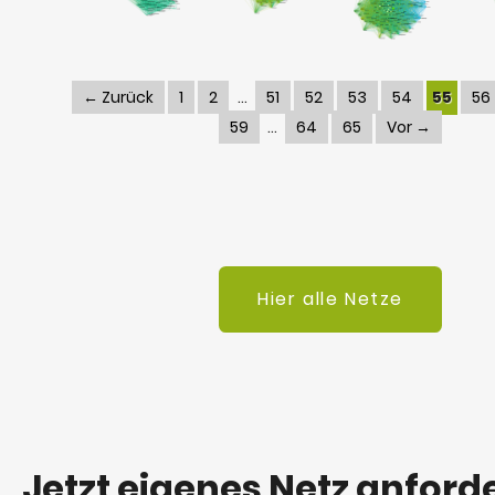
← Zurück
1
2
51
52
53
54
55
56
59
64
65
Vor →
Hier alle Netze
Jetzt eigenes Netz anford