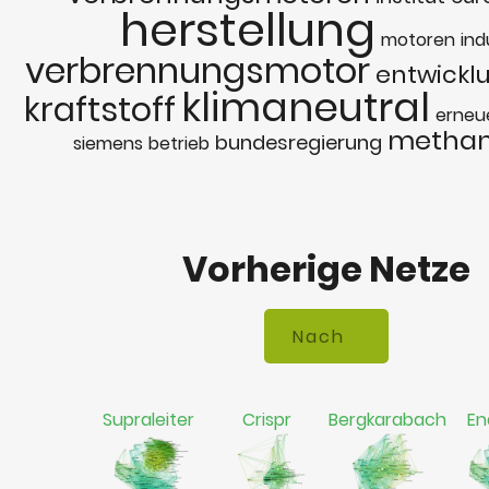
herstellung
motoren
ind
verbrennungsmotor
entwickl
klimaneutral
kraftstoff
erneu
methan
bundesregierung
siemens
betrieb
Vorherige Netze
Supraleiter
Crispr
Bergkarabach
En