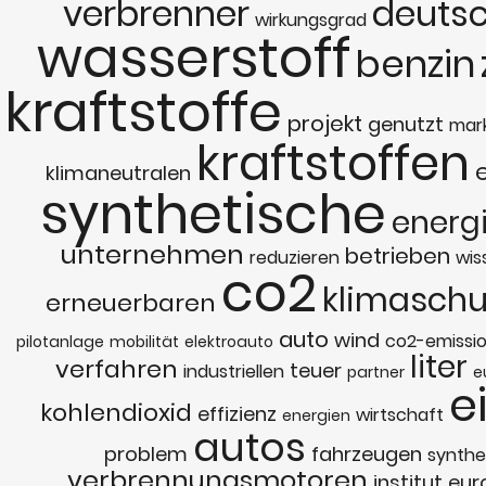
verbrenner
deuts
wirkungsgrad
wasserstoff
benzin
kraftstoffe
projekt
genutzt
mar
kraftstoffen
klimaneutralen
synthetische
energ
unternehmen
betrieben
reduzieren
wis
co2
klimaschu
erneuerbaren
auto
wind
co2-emissi
pilotanlage
mobilität
elektroauto
liter
verfahren
teuer
industriellen
partner
e
e
kohlendioxid
effizienz
wirtschaft
energien
autos
problem
fahrzeugen
synthe
verbrennungsmotoren
institut
eur