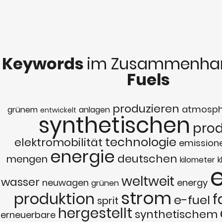
Keywords
im Zusammenhan
Fuels
produzieren
atmosph
grünem
anlagen
entwickelt
synthetischen
prod
technologie
elektromobilität
emission
energie
deutschen
mengen
kilometer
k
weltweit
wasser
neuwagen
energy
grünen
strom
produktion
f
e-fuel
sprit
hergestellt
synthetischem
erneuerbare