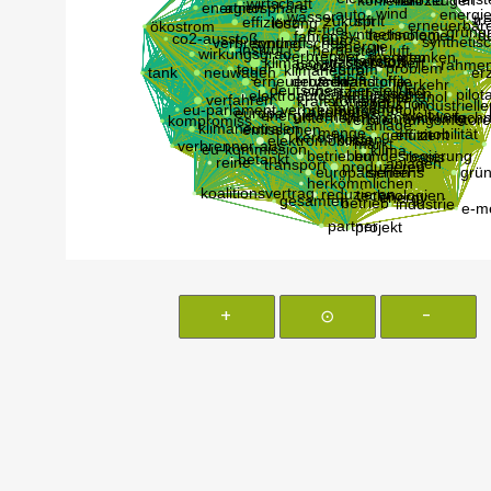
+
⊙
-