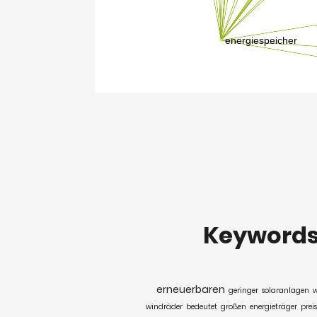
Keyword
erneuerbaren
geringer
solaranlagen
w
windräder
bedeutet
großen
energieträger
prei