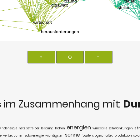
+
⊙
-
s
im Zusammenhang mit:
Dun
energien
st
indenergie
netzbetreiber
leistung
hohen
windstille
schwankungen
sonne
se
verbrauchen
solarenergie
wichtigsten
fossile
abgeschaltet
produktion
sola