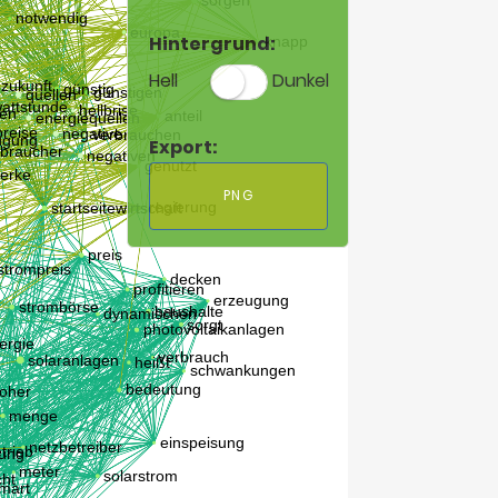
Hintergrund:
Hell
Dunkel
Export:
PNG