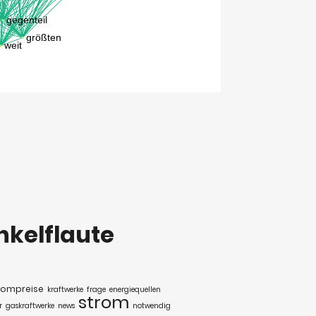
kelflaute
rompreise
kraftwerke
frage
energiequellen
strom
r
gaskraftwerke
news
notwendig