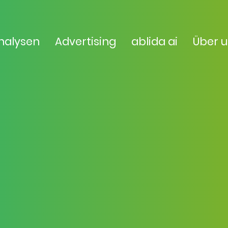
nalysen
Advertising
ablida ai
Über 