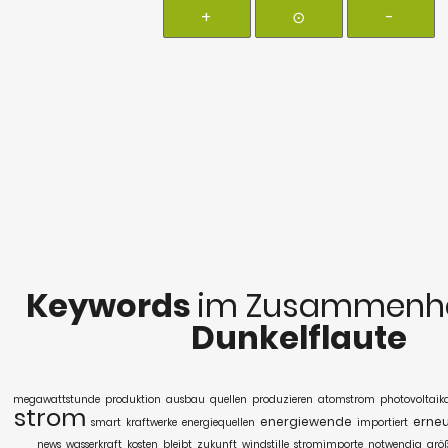
+
⊙
-
Keywords
im Zusammenha
Dunkelflaute
megawattstunde
produktion
ausbau
quellen
produzieren
atomstrom
photovoltaik
strom
energiewende
erne
smart
kraftwerke
energiequellen
importiert
news
wasserkraft
kosten
bleibt
zukunft
windstille
stromimporte
notwendig
grö