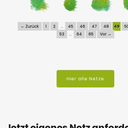
← Zurück
1
2
45
46
47
48
49
5
53
64
65
Vor →
Hier alle Netze
Jetzt eigenes Netz anford