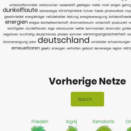
wirtschaftsminister
verbrauchen
wasserstoff
gestiegen
meter
mwh
sorgen
gerin
dunkelflaute
strompreise
solarenergie
führen
fossile
photovoltaik
imp
gewährleistet
energieträger
netzbetreiber
leistung
energieversorgung
kohlekraftwerk
energien
erdgas
startseitewirtschaft
stromverbrauch
wirtschaft
produziert
v
wichtigsten
dunkelflauten
lage
verbraucher
wetter
kommenden
stromnetz
große
versorgungssicherheit
negativen
kurzfristig
deutschlands
phasen
sommer
wi
deutschland
stromerzeugung
solar
windräder
schwankungen
erneuerbaren
win
gesetz
erzeugen
verhalten
gebaut
kernenergie
region
Vorherige Netze
Frieden
log4j
Xenobots
Om