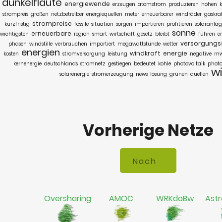
dunkelflaute
energiewende
erzeugen
atomstrom
produzieren
hohen
k
strompreis
großen
netzbetreiber
energiequellen
meter
erneuerbarer
windräder
gaskra
strompreise
kurzfristig
fossile
situation
sorgen
importieren
profitieren
solaranla
sonne
erneuerbare
wichtigsten
region
smart
wirtschaft
gesetz
bleibt
führen
e
versorgungss
phasen
windstille
verbrauchen
importiert
megawattstunde
wetter
energien
windkraft
energie
kosten
stromversorgung
leistung
negative
m
kernenergie
deutschlands
stromnetz
gestiegen
bedeutet
kohle
photovoltaik
photo
w
solarenergie
stromerzeugung
news
lösung
grünen
quellen
Vorherige Netze
Oversharing
AMOC
WRKdoBw
Astr