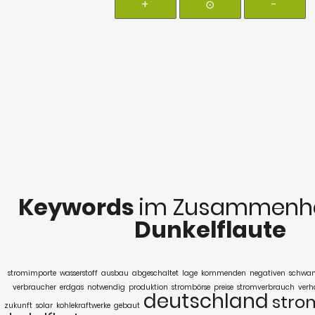
+
⊙
-
Keywords
im Zusammenha
Dunkelflaute
stromimporte
wasserstoff
ausbau
abgeschaltet
lage
kommenden
negativen
schwa
verbraucher
erdgas
notwendig
produktion
strombörse
preise
stromverbrauch
verh
deutschland
stro
zukunft
solar
kohlekraftwerke
gebaut