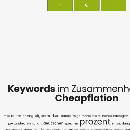
+
⊙
-
Keywords
im Zusammenha
Cheapflation
eigenmarken
rolle
kaufen
anstieg
handel
folge
marke
bleibt
handelsstrategien
prozent
deutschen
preisanstieg
wirtschaft
sprechen
entwicklung
gestiegen
verteuerten
stand
teuerung
grund
halten
kunden
kosten
knapp
spa