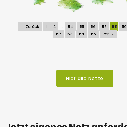
← Zurück
1
2
54
55
56
57
58
59
62
63
64
65
Vor →
Hier alle Netze
Jetzt eigenes Netz anford