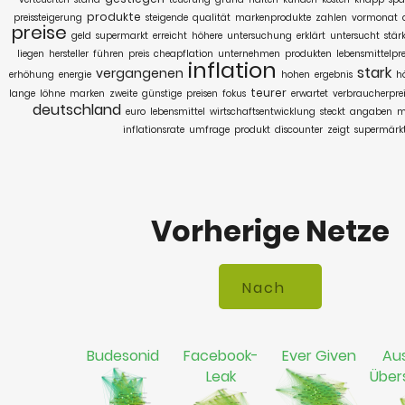
produkte
preissteigerung
steigende
qualität
markenprodukte
zahlen
vormonat
preise
geld
supermarkt
erreicht
höhere
untersuchung
erklärt
untersucht
stär
liegen
hersteller
führen
preis
cheapflation
unternehmen
produkten
lebensmittelpre
inflation
stark
vergangenen
erhöhung
energie
hohen
ergebnis
h
teurer
lange
löhne
marken
zweite
günstige
preisen
fokus
erwartet
verbraucherprei
deutschland
euro
lebensmittel
wirtschaftsentwicklung
steckt
angaben
m
inflationsrate
umfrage
produkt
discounter
zeigt
supermärk
Vorherige Netze
Budesonid
Facebook-
Ever Given
Aus
Leak
Übe