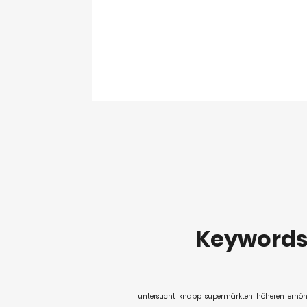
Keyword
untersucht
knapp
supermärkten
höheren
erhö