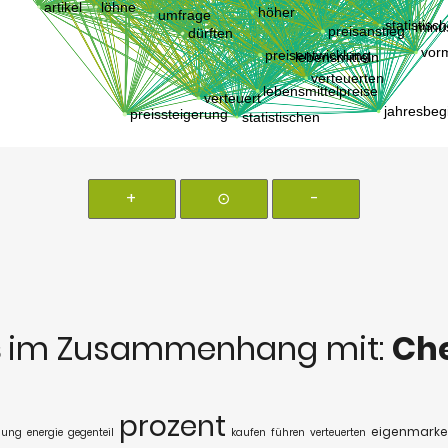
+
⊙
-
s
im Zusammenhang mit:
Che
prozent
eigenmarke
hung
energie
gegenteil
kaufen
führen
verteuerten