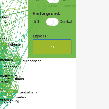
Hintergrund:
Hell
Dunkel
Export:
PNG