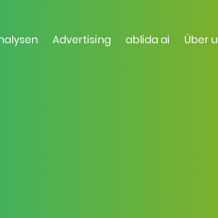
nalysen
Advertising
ablida ai
Über 