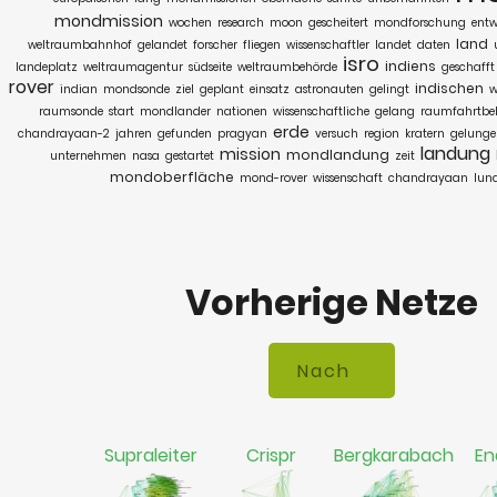
mondmission
wochen
research
moon
gescheitert
mondforschung
entw
land
weltraumbahnhof
gelandet
forscher
fliegen
wissenschaftler
landet
daten
isro
indiens
landeplatz
weltraumagentur
südseite
weltraumbehörde
geschafft
rover
indischen
indian
mondsonde
ziel
geplant
einsatz
astronauten
gelingt
w
raumsonde
start
mondlander
nationen
wissenschaftliche
gelang
raumfahrtbe
erde
chandrayaan-2
jahren
gefunden
pragyan
versuch
region
kratern
gelunge
landung
mission
mondlandung
unternehmen
nasa
gestartet
zeit
mondoberfläche
mond-rover
wissenschaft
chandrayaan
lun
Vorherige Netze
Supraleiter
Crispr
Bergkarabach
En