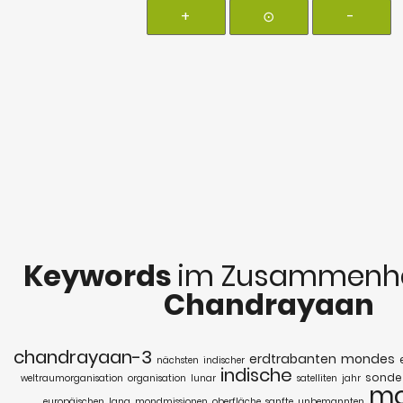
+
⊙
-
Keywords
im Zusammenha
Chandrayaan
chandrayaan-3
erdtrabanten
mondes
nächsten
indischer
indische
sonde
weltraumorganisation
organisation
lunar
satelliten
jahr
m
europäischen
lang
mondmissionen
oberfläche
sanfte
unbemannten