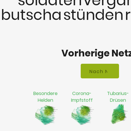
soldaten
verga
butscha
stünden
Vorherige Net
Besondere
Corona-
Tubarius-
Helden
Impfstoff
Drüsen