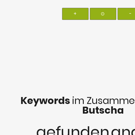
+
⊙
-
Keywords
im Zusammen
Butscha
gefunden
ang