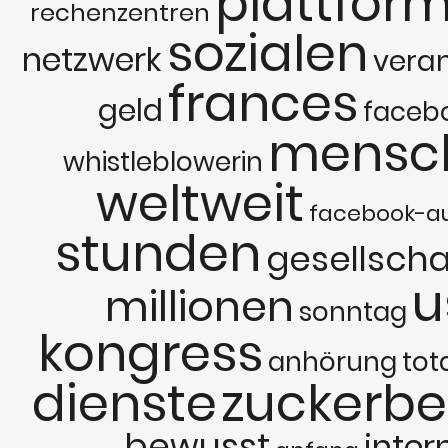
plattfor
rechenzentren
sozialen
netzwerk
veran
frances
geld
faceb
mensc
whistleblowerin
weltweit
facebook-au
stunden
gesellscha
u
millionen
sonntag
kongress
anhörung
tot
dienste
zuckerbe
bewusst
inter