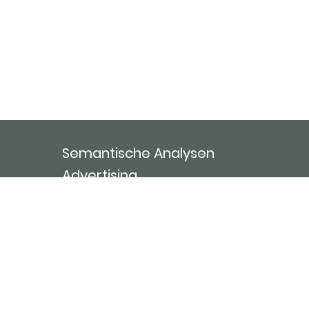
Semantische Analysen
Advertising
ablida ai
Über uns
Kontakt
Nutzungsbedingungen
Impressum
Login