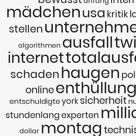
anfang
mädchen
usa
kritik
l
unternehm
stellen
ausfall
twi
algorithmen
totalausf
internet
haugen
schaden
pol
enthüllun
online
sicherheit
york
entschuldigte
n
mill
stundenlang
experten
montag
techni
dollar