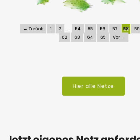
← Zurück
1
2
54
55
56
57
58
59
62
63
64
65
Vor →
Hier alle Netze
Jetzt eigenes Netz anford