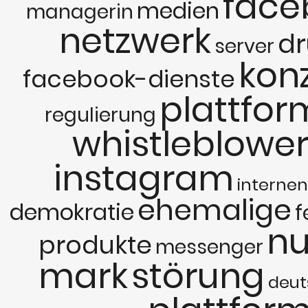
face
medien
managerin
netzwerk
dr
server
kon
facebook-dienste
plattfo
regulierung
whistleblower
instagram
internen
ehemalige
demokratie
f
nu
produkte
messenger
mark
störung
deut