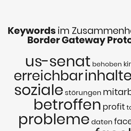
Keywords
im Zusammenha
Border Gateway Prot
us-senat
ki
behoben
inhalt
erreichbar
soziale
mitarb
störungen
betroffen
profit
t
probleme
fac
daten