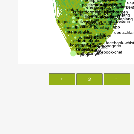
+
⊙
-