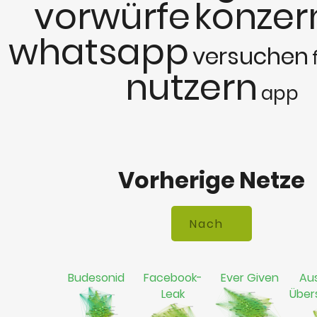
vorwürfe
konzer
whatsapp
versuchen
nutzern
app
Vorherige Netze
Budesonid
Facebook-
Ever Given
Aus
Leak
Übe