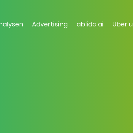
nalysen
Advertising
ablida ai
Über 