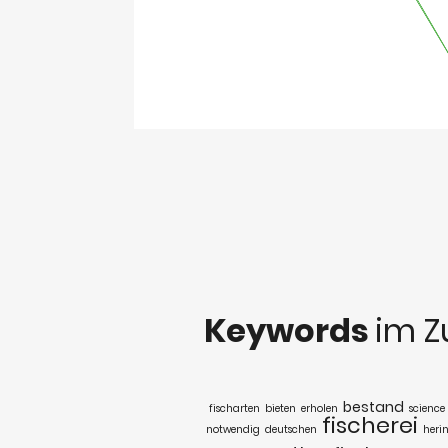
Keywords
im 
bestand
fischarten
bieten
erholen
science
fischerei
notwendig
deutschen
heri