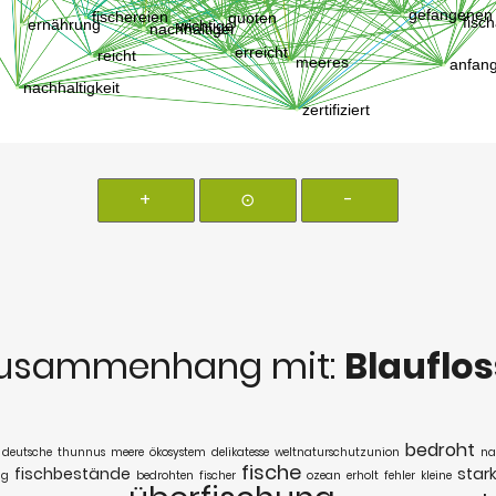
+
⊙
-
Zusammenhang mit:
Blauflo
bedroht
deutsche
thunnus
meere
ökosystem
delikatesse
weltnaturschutzunion
na
fische
fischbestände
star
ng
bedrohten
fischer
ozean
erholt
fehler
kleine