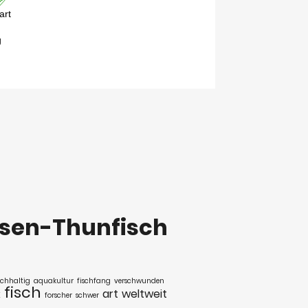
ssen-Thunfisch
chhaltig
aquakultur
fischfang
verschwunden
fisch
art
weltweit
k
forscher
schwer