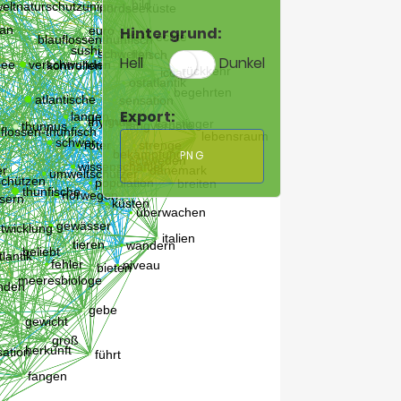
Hintergrund:
Hell
Dunkel
Export:
PNG