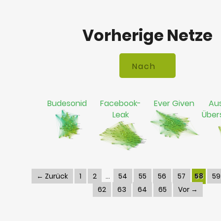
Vorherige Netze
Budesonid
Facebook-
Ever Given
Aus
Leak
Übe
← Zurück
1
2
54
55
56
57
58
59
62
63
64
65
Vor →