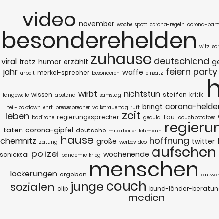
video
november
woche
spott
corona-regeln
corona-part
besonderehelden
witz
so
zuhause
deutschland
viral
trotz
humor
erzählt
g
feiern
party
jahr
waffe
merkel-sprecher
arbeit
besonderen
einsatz
wirbt
nichtstun
wissen
steffen
kritik
langeweile
abstand
samstag
corona-helde
bringt
teil-lockdown
ehrt
pressesprecher
volkstrauertag
ruft
zeit
leben
regierungssprecher
faul
badische
geduld
couchpotatoes
regieru
taten
corona-gipfel
deutsche
mitarbeiter
lehmann
hause
hoffnung
chemnitz
große
twitter
zeitung
werbevideo
aufsehen
polizei
wochenende
schicksal
pandemie
krieg
menschen
lockerungen
ergeben
antwor
couch
junge
sozialen
clip
bund-länder-beratun
medien