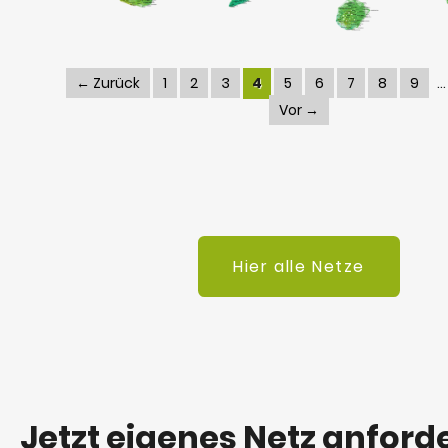
← Zurück
1
2
3
4
5
6
7
8
9
Vor →
Hier alle Netze
Jetzt eigenes Netz anford