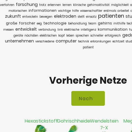
forschung
verfahren
trotz
erkennen
lernen
klinische
gehirnaktivität
möglichkeit
a
informationen
motorischen
wichtige
hilfe
wissenschaftler
erstmals
arbeitet
patienten
zukunft
elektroden
st
entwickeln
bewegen
stellt
einsatz
große
forscher
technologie
gehirns
eeg
behandlung
team
mithilfe
tec
entwickelt
kommunikation
messen
verbindung
link
elektrische
intelligenz
fu
ged
geräte
nächsten
elektrischen
kopf
leben
sprechen
schneller
erfolgreich
unternehmen
computer
verschiedene
technik
erkrankungen
echtzeit
stud
patient
Vorherige Netze
Hexastickstoff
Gohrischheide
Wendelstein
Meg
7-X