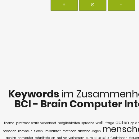
+
⊙
-
Keywords
im Zusammenha
BCI - Brain Computer In
daten
welt
thema
professor
stark
verwendet
möglichkeiten
sprache
frage
gelä
mensch
personen
kommunizieren
implantat
methode
anwendungen
signale
gehirn-computer-schnittstellen
nutzer
verbessern
euro
funktionen
steue