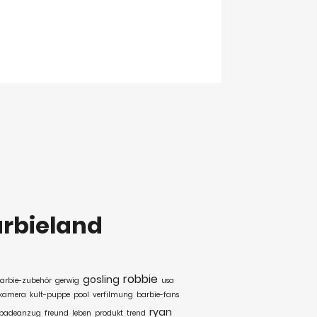
rbieland
robbie
gosling
arbie-zubehör
gerwig
usa
kamera
kult-puppe
pool
verfilmung
barbie-fans
ryan
badeanzug
freund
leben
produkt
trend