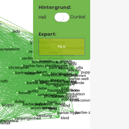
Hintergrund:
Hell
Dunkel
Export:
PNG