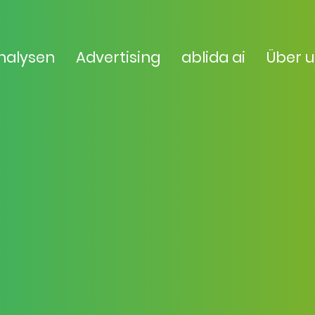
nalysen
Advertising
ablida ai
Über 