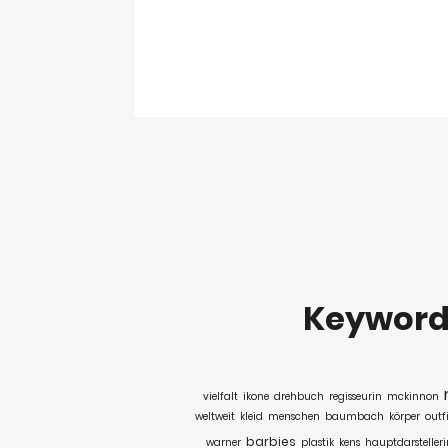
Keywor
vielfalt
ikone
drehbuch
regisseurin
mckinnon
weltweit
kleid
menschen
baumbach
körper
outfi
barbies
warner
plastik
kens
hauptdarstelleri