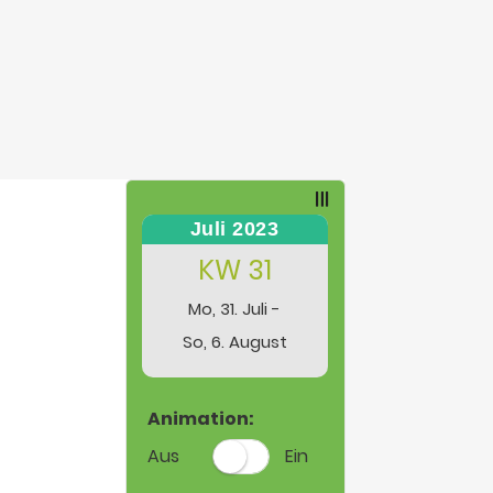
Juli 2023
KW 31
Mo, 31. Juli -
So, 6. August
Animation:
Aus
Ein