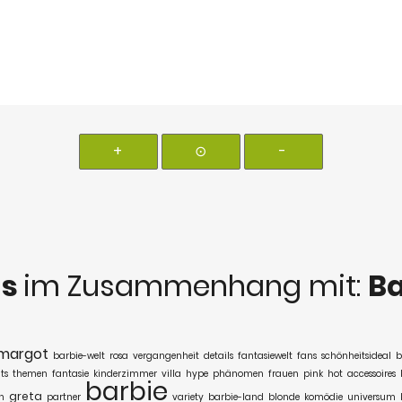
+
⊙
-
ds
im Zusammenhang mit:
Ba
margot
barbie-welt
rosa
vergangenheit
details
fantasiewelt
fans
schönheitsideal
b
ts
themen
fantasie
kinderzimmer
villa
hype
phänomen
frauen
pink
hot
accessoires
barbie
greta
n
partner
variety
barbie-land
blonde
komödie
universum