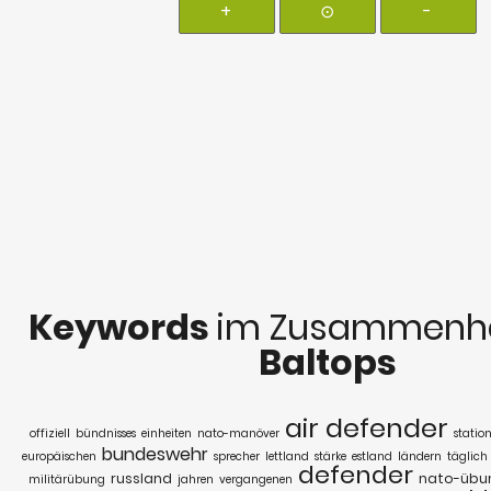
+
⊙
-
Keywords
im Zusammenha
Baltops
air defender
offiziell
bündnisses
einheiten
nato-manöver
station
bundeswehr
europäischen
sprecher
lettland
stärke
estland
ländern
täglich
defender
russland
nato-übu
militärübung
jahren
vergangenen