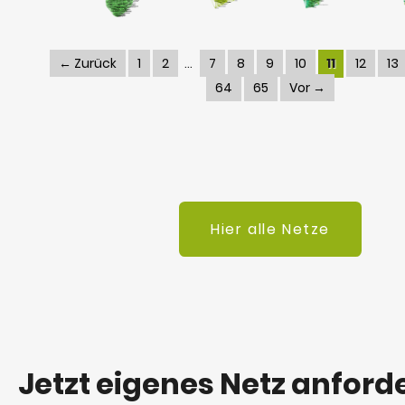
← Zurück
1
2
7
8
9
10
11
12
13
64
65
Vor →
Hier alle Netze
Jetzt eigenes Netz anford