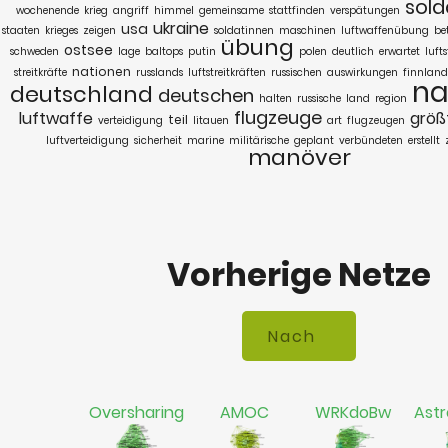
sold
wochenende
krieg
angriff
himmel
gemeinsame
stattfinden
verspätungen
ukraine
usa
staaten
krieges
zeigen
soldatinnen
maschinen
luftwaffenübung
bet
übung
ostsee
schweden
lage
baltops
putin
polen
deutlich
erwartet
lufts
nationen
streitkräfte
russlands
luftstreitkräften
russischen
auswirkungen
finnland
na
deutschland
deutschen
halten
russische
land
region
flugzeuge
luftwaffe
größ
teil
verteidigung
litauen
art
flugzeugen
luftverteidigung
sicherheit
marine
militärische
geplant
verbündeten
erstellt
manöver
Vorherige Netze
Oversharing
AMOC
WRKdoBw
Astr