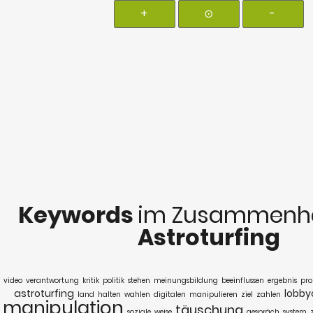
+
⊙
-
Keywords
im Zusammenha
Astroturfing
video
verantwortung
kritik
politik
stehen
meinungsbildung
beeinflussen
ergebnis
pr
astroturfing
lobby
land
halten
wahlen
digitalen
manipulieren
ziel
zahlen
manipulation
täuschung
soziale
weise
gespräch
system