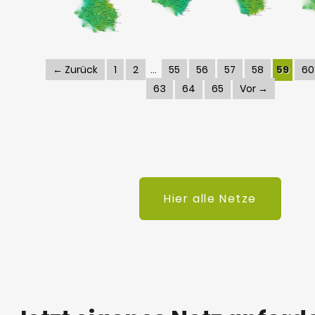
← Zurück
1
2
55
56
57
58
59
60
63
64
65
Vor →
Hier alle Netze