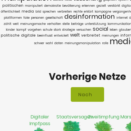
politischen
manipuliert
demokratie
bevölkerung
erkennen
gezielt
verstärkt
digita
media
öffentlichkeit
bild
sprechen
verbreiten
rechte
erklärt
kampagne
vergangenhe
desinformation
plattformen
fake
personen
gesellschaft
internet
ö
zählt
weit
meinungsmache
verhalten
stelle
beiträge
unterstützung
kommunikatio
social
kinder
kampf
vorgehen
schule
stark
strategie
versuchen
leben
glaube
welt
politische
digitale
verbreitet
info
beeinflusst
entwickelt
meinungen
medi
schwer
wahl
daten
meinungsmanipulation
rolle
Vorherige Netze
Digitaler
Staatsversagen
Zweitimpfung
Mar
Impfpass