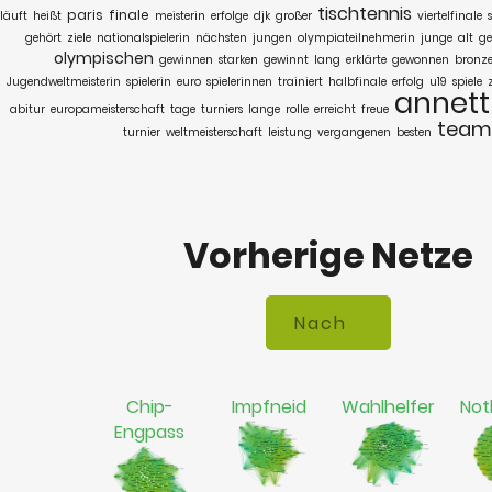
tischtennis
paris
finale
läuft
heißt
meisterin
erfolge
djk
großer
viertelfinale
gehört
ziele
nationalspielerin
nächsten
jungen
olympiateilnehmerin
junge
alt
ge
olympischen
gewinnen
starken
gewinnt
lang
erklärte
gewonnen
bronz
Jugendweltmeisterin
spielerin
euro
spielerinnen
trainiert
halbfinale
erfolg
u19
spiele
annett
abitur
europameisterschaft
tage
turniers
lange
rolle
erreicht
freue
team
turnier
weltmeisterschaft
leistung
vergangenen
besten
Vorherige Netze
Chip-
Impfneid
Wahlhelfer
Not
Engpass