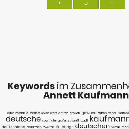
+
⊙
-
Keywords
im Zusammenha
Annett Kaufmann
gewann
alter
medaille
karriere
spielt
start
dritten
großen
saison
verlor
matchb
kaufman
deutsche
sportliche
große
zukunft
stadt
deutschen
deutschland
18-jährige
frankreich
zweiten
verein
mann