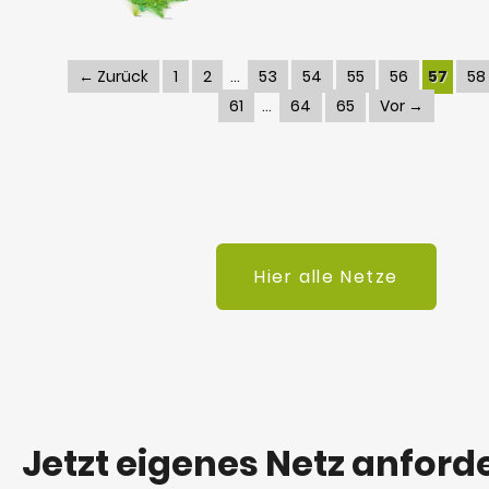
← Zurück
1
2
53
54
55
56
57
58
61
64
65
Vor →
Hier alle Netze
Jetzt eigenes Netz anford