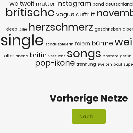
instagram
weltweit
mutter
band
deutschland
britische
novemb
vogue
auftritt
herzschmerz
deep
geschrieben
albe
billie
single
wei
bühne
feiern
schauspielerin
songs
britin
alter
abend
versucht
postete
gefühl
pop-ikone
trennung
zweiten
paul
supe
Vorherige Netze