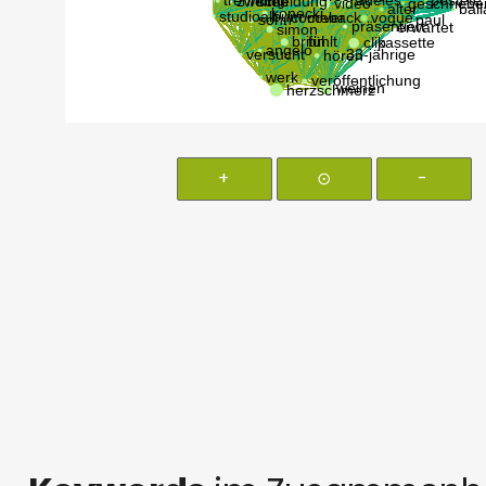
+
⊙
-