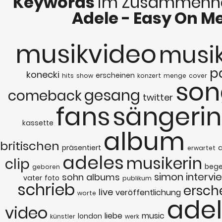
Keywords
im Zusammenha
Adele - Easy On M
musikvideo
musi
p
konecki
erscheinen
hits
show
konzert
menge
cover
son
gesang
comeback
twitter
fans
sängerin
kassette
album
britischen
präsentiert
erwartet
adeles
musikerin
clip
bege
geboren
simon
intervi
sohn
albums
vater
foto
publikum
schrieb
ersch
live
veröffentlichung
worte
ade
video
liebe
music
london
künstler
werk